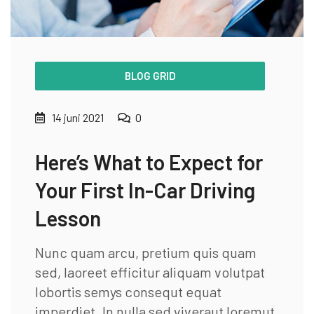
BLOG GRID
14 juni 2021
0
Here’s What to Expect for
Your First In-Car Driving
Lesson
Nunc quam arcu, pretium quis quam
sed, laoreet efficitur aliquam volutpat
lobortis semys consequt equat
imperdiet. In nulla sed viveraut loremut