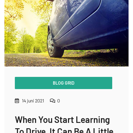
BLOG GRID
14 juni 2021
0
When You Start Learning
To Drive, It Can Be A Little